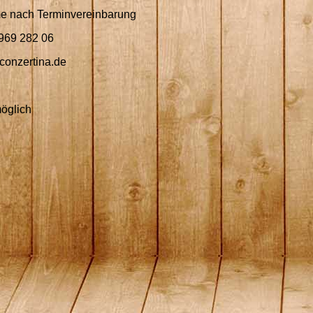
e nach Terminvereinbarung
969 282 06
conzertina.de
öglich