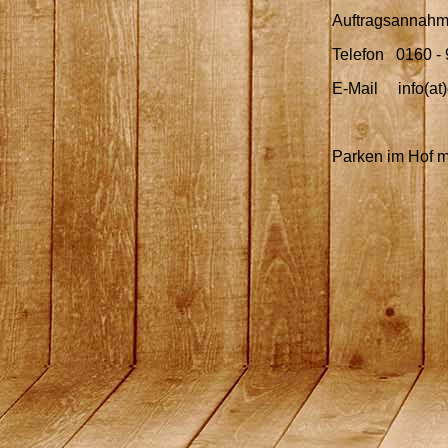
Auftragsannahm
Telefon 0160 - 
E-Mail info(at)
Parken im Hof m