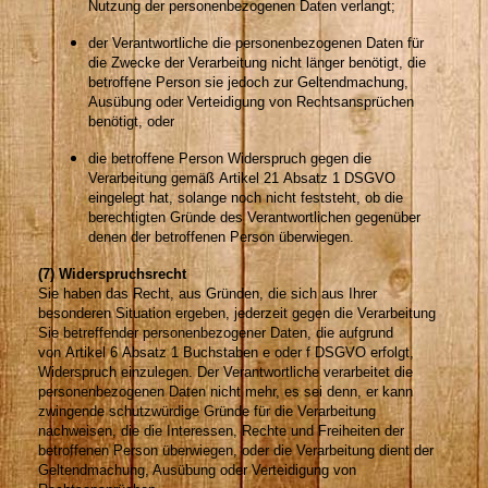
Nutzung der personenbezogenen Daten verlangt;
der Verantwortliche die personenbezogenen Daten für
die Zwecke der Verarbeitung nicht länger benötigt, die
betroffene Person sie jedoch zur Geltendmachung,
Ausübung oder Verteidigung von Rechtsansprüchen
benötigt, oder
die betroffene Person Widerspruch gegen die
Verarbeitung gemäß Artikel 21 Absatz 1 DSGVO
eingelegt hat, solange noch nicht feststeht, ob die
berechtigten Gründe des Verantwortlichen gegenüber
denen der betroffenen Person überwiegen.
(7) Widerspruchsrecht
Sie haben das Recht, aus Gründen, die sich aus Ihrer
besonderen Situation ergeben, jederzeit gegen die Verarbeitung
Sie betreffender personenbezogener Daten, die aufgrund
von Artikel 6 Absatz 1 Buchstaben e oder f DSGVO erfolgt,
Widerspruch einzulegen. Der Verantwortliche verarbeitet die
personenbezogenen Daten nicht mehr, es sei denn, er kann
zwingende schutzwürdige Gründe für die Verarbeitung
nachweisen, die die Interessen, Rechte und Freiheiten der
betroffenen Person überwiegen, oder die Verarbeitung dient der
Geltendmachung, Ausübung oder Verteidigung von