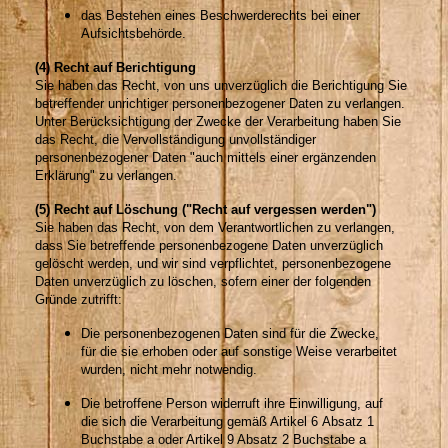
das Bestehen eines Beschwerderechts bei einer
Aufsichtsbehörde.
(4) Recht auf Berichtigung
Sie haben das Recht, von uns unverzüglich die Berichtigung Sie
betreffender unrichtiger personenbezogener Daten zu verlangen.
Unter Berücksichtigung der Zwecke der Verarbeitung haben Sie
das Recht, die Vervollständigung unvollständiger
personenbezogener Daten "auch mittels einer ergänzenden
Erklärung" zu verlangen.
(5) Recht auf Löschung ("Recht auf vergessen werden")
Sie haben das Recht, von dem Verantwortlichen zu verlangen,
dass Sie betreffende personenbezogene Daten unverzüglich
gelöscht werden, und wir sind verpflichtet, personenbezogene
Daten unverzüglich zu löschen, sofern einer der folgenden
Gründe zutrifft:
Die personenbezogenen Daten sind für die Zwecke,
für die sie erhoben oder auf sonstige Weise verarbeitet
wurden, nicht mehr notwendig.
Die betroffene Person widerruft ihre Einwilligung, auf
die sich die Verarbeitung gemäß Artikel 6 Absatz 1
Buchstabe a oder Artikel 9 Absatz 2 Buchstabe a