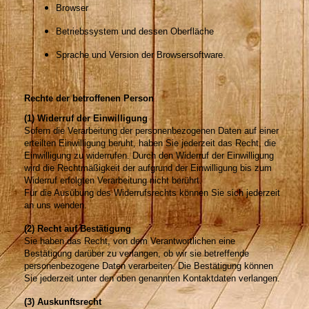
Browser
Betriebssystem und dessen Oberfläche
Sprache und Version der Browsersoftware.
Rechte der betroffenen Person
(1) Widerruf der Einwilligung
Sofern die Verarbeitung der personenbezogenen Daten auf einer
erteilten Einwilligung beruht, haben Sie jederzeit das Recht, die
Einwilligung zu widerrufen. Durch den Widerruf der Einwilligung
wird die Rechtmäßigkeit der aufgrund der Einwilligung bis zum
Widerruf erfolgten Verarbeitung nicht berührt.
Für die Ausübung des Widerrufsrechts können Sie sich jederzeit
an uns wenden.
(2) Recht auf Bestätigung
Sie haben das Recht, von dem Verantwortlichen eine
Bestätigung darüber zu verlangen, ob wir sie betreffende
personenbezogene Daten verarbeiten. Die Bestätigung können
Sie jederzeit unter den oben genannten Kontaktdaten verlangen.
(3) Auskunftsrecht