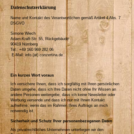
Datenschutzerklärung
Name und Kontakt des Verantwortlichen gemäß Artikel 4 Abs. 7
DSGVO
Simone Wiech
Adam-Kraft-Str. 55, Rückgebäude
90419 Nürnberg
Tel.: +49 160 969 282 06
E-Mail: info (at) conzertina.de
Ein kurzes Wort voraus
Ich versichere Ihnen, dass ich sorgfältig mit Ihren persönlichen
Daten umgehe, dass ich Ihre Daten nicht ohne Ihr Wissen an
andere Personen weitergebe, dass ich keine Newsletter oder
Werbung versende und dass ich nur mit Ihnen Kontakt
aufnehme, wenn das im Rahmen Ihres Auftrags an mich
notwendig ist.
Sicherheit und Schutz Ihrer personenbezogenen Daten
Als privatrechtliches Unternehmen unterliegen wir den