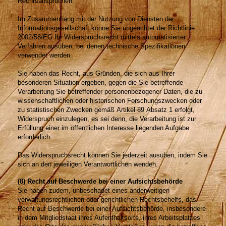
Rechtsansprüchen.
Im Zusammenhang mit der Nutzung von Diensten der
Informationsgesellschaft könne Sie ungeachtet der Richtlinie
2002/58/EG Ihr Widerspruchsrecht mittels automatisierter
Verfahren ausüben, bei denen technische Spezifikationen
verwendet werden.
Sie haben das Recht, aus Gründen, die sich aus Ihrer
besonderen Situation ergeben, gegen die Sie betreffende
Verarbeitung Sie betreffender personenbezogener Daten, die zu
wissenschaftlichen oder historischen Forschungszwecken oder
zu statistischen Zwecken gemäß Artikel 89 Absatz 1 erfolgt,
Widerspruch einzulegen, es sei denn, die Verarbeitung ist zur
Erfüllung einer im öffentlichen Interesse liegenden Aufgabe
erforderlich.
Das Widerspruchsrecht können Sie jederzeit ausüben, indem Sie
sich an den jeweiligen Verantwortlichen wenden.
(
8
) Recht auf Beschwerde bei einer Aufsichtsbehörde
Sie haben zudem, unbeschadet eines anderweitigen
verwaltungsrechtlichen oder gerichtlichen Rechtsbehelfs, das
Recht auf Beschwerde bei einer Aufsichtsbehörde, insbesondere
in dem Mitgliedstaat ihres Aufenthaltsorts, ihres Arbeitsplatzes