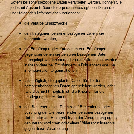
Sofern personenbezogene Daten verarbeitet werden, können Sie
jederzeit Auskunft über diese personenbezogenen Daten und
über folgenden Informationen verlangen:
die Verarbeitungszwecke;
den Kategorien personenbezogener Daten, die
verarbeitet werden;
die Empfänger oder Kategorien von Empfängern,
gegenüber denen die personenbezogenen Daten
offengelegt worden sind oder noch offengelegt werden,
insbesondere bei Empfängern in Drittländern oder bei
internationalen Organisationen;
falls möglich, die geplante Dauer, für die die
personenbezogenen Daten gespeichert werden, oder,
falls dies nicht möglich ist, die Kriterien für die
Festlegung dieser Dauer;
das Bestehen eines Rechts auf Berichtigung oder
Löschung der Sie betreffenden personenbezogenen
Daten oder auf Einschränkung der Verarbeitung durch
den Verantwortlichen oder eines Widerspruchsrechts
gegen diese Verarbeitung;