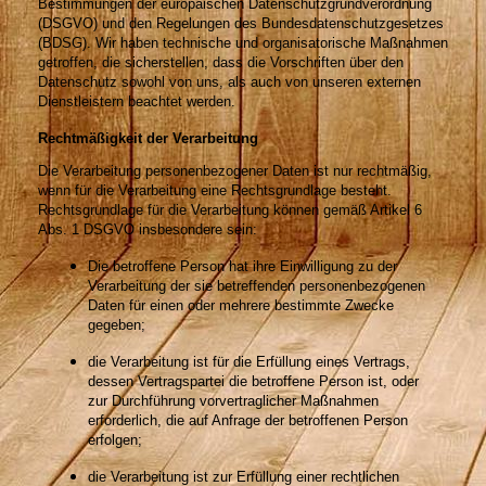
Bestimmungen der europäischen Datenschutzgrundverordnung
(DSGVO) und den Regelungen des Bundesdatenschutzgesetzes
(BDSG). Wir haben technische und organisatorische Maßnahmen
getroffen, die sicherstellen, dass die Vorschriften über den
Datenschutz sowohl von uns, als auch von unseren externen
Dienstleistern beachtet werden.
Rechtmäßigkeit der Verarbeitung
Die Verarbeitung personenbezogener Daten ist nur rechtmäßig,
wenn für die Verarbeitung eine Rechtsgrundlage besteht.
Rechtsgrundlage für die Verarbeitung können gemäß Artikel 6
Abs. 1 DSGVO insbesondere sein:
Die betroffene Person hat ihre Einwilligung zu der
Verarbeitung der sie betreffenden personenbezogenen
Daten für einen oder mehrere bestimmte Zwecke
gegeben;
die Verarbeitung ist für die Erfüllung eines Vertrags,
dessen Vertragspartei die betroffene Person ist, oder
zur Durchführung vorvertraglicher Maßnahmen
erforderlich, die auf Anfrage der betroffenen Person
erfolgen;
die Verarbeitung ist zur Erfüllung einer rechtlichen