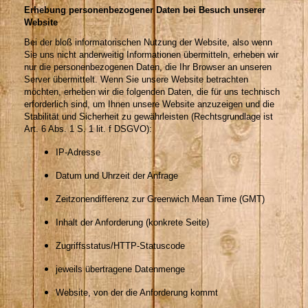
Erhebung personenbezogener Daten bei Besuch unserer
Website
Bei der bloß informatorischen Nutzung der Website, also wenn
Sie uns nicht anderweitig Informationen übermitteln, erheben wir
nur die personenbezogenen Daten, die Ihr Browser an unseren
Server übermittelt. Wenn Sie unsere Website betrachten
möchten, erheben wir die folgenden Daten, die für uns technisch
erforderlich sind, um Ihnen unsere Website anzuzeigen und die
Stabilität und Sicherheit zu gewährleisten (Rechtsgrundlage ist
Art. 6 Abs. 1 S. 1 lit. f DSGVO):
IP-Adresse
Datum und Uhrzeit der Anfrage
Zeitzonendifferenz zur Greenwich Mean Time (GMT)
Inhalt der Anforderung (konkrete Seite)
Zugriffsstatus/HTTP-Statuscode
jeweils übertragene Datenmenge
Website, von der die Anforderung kommt