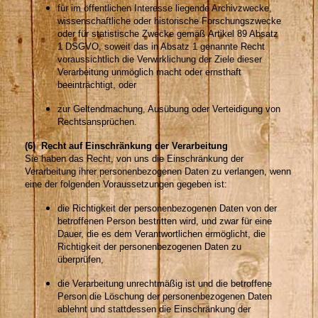
für im öffentlichen Interesse liegende Archivzwecke,
wissenschaftliche oder historische Forschungszwecke
oder für statistische Zwecke gemäß Artikel 89 Absatz
1 DSGVO, soweit das in Absatz 1 genannte Recht
voraussichtlich die Verwirklichung der Ziele dieser
Verarbeitung unmöglich macht oder ernsthaft
beeinträchtigt, oder
zur Geltendmachung, Ausübung oder Verteidigung von
Rechtsansprüchen.
(6) Recht auf Einschränkung der Verarbeitung
Sie haben das Recht, von uns die Einschränkung der
Verarbeitung ihrer personenbezogenen Daten zu verlangen, wenn
eine der folgenden Voraussetzungen gegeben ist:
die Richtigkeit der personenbezogenen Daten von der
betroffenen Person bestritten wird, und zwar für eine
Dauer, die es dem Verantwortlichen ermöglicht, die
Richtigkeit der personenbezogenen Daten zu
überprüfen,
die Verarbeitung unrechtmäßig ist und die betroffene
Person die Löschung der personenbezogenen Daten
ablehnt und stattdessen die Einschränkung der