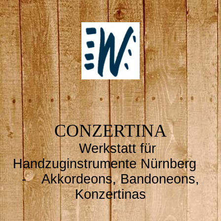
CONZERTINA
Werkstatt für
Handzuginstrumente Nürnberg
- Akkordeons, Bandoneons,
Konzertinas