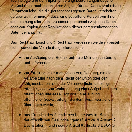
Technologie und der Implementierungskosten angemessene
Maßnahmen, auch technischer Art, um für die Datenverarbeitung
Verantwortliche, die die personenbezogenen Daten verarbeiten,
darüber zu informieren, dass eine betroffene Person von ihnen
die Löschung aller Links zu diesen personenbezogenen Daten
oder von Kopien oder Replikationen dieser personenbezogenen
Daten verlangt hat.
Das Recht auf Löschung ("Recht auf vergessen werden") besteht
nicht, soweit die Verarbeitung erforderlich ist:
zur Ausübung des Rechts auf freie Meinungsäußerung
und Information;
zur Erfüllung einer rechtlichen Verpflichtung, die die
Verarbeitung nach dem Recht der Union oder der
Mitgliedstaaten, dem der Verantwortliche unterliegt,
erfordert, oder zur Wahrnehmung einer Aufgabe, die im
öffentlichen Interesse liegt oder in Ausübung
öffentlicher Gewalt erfolgt, die dem Verantwortlichen
übertragen wurde;
aus Gründen des öffentlichen Interesses im Bereich
der öffentlichen Gesundheit gemäß Artikel 9 Absatz 2
Buchstaben h und i sowie Artikel 9 Absatz 3 DSGVO;