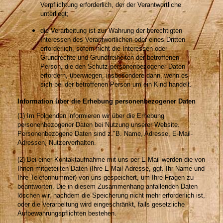
Verpflichtung erforderlich, der der Verantwortliche
unterliegt;
die Verarbeitung ist zur Wahrung der berechtigten
Interessen des Verantwortlichen oder eines Dritten
erforderlich, sofern nicht die Interessen oder
Grundrechte und Grundfreiheiten der betroffenen
Person, die den Schutz personenbezogener Daten
erfordern, überwiegen, insbesondere dann, wenn es
sich bei der betroffenen Person um ein Kind handelt.
Information über die Erhebung personenbezogener Daten
(1) Im Folgenden informieren wir über die Erhebung
personenbezogener Daten bei Nutzung unserer Website.
Personenbezogene Daten sind z."B. Name, Adresse, E-Mail-
Adressen, Nutzerverhalten.
(2) Bei einer Kontaktaufnahme mit uns per E-Mail werden die von
Ihnen mitgeteilten Daten (Ihre E-Mail-Adresse, ggf. Ihr Name und
Ihre Telefonnummer) von uns gespeichert, um Ihre Fragen zu
beantworten. Die in diesem Zusammenhang anfallenden Daten
löschen wir, nachdem die Speicherung nicht mehr erforderlich ist,
oder die Verarbeitung wird eingeschränkt, falls gesetzliche
Aufbewahrungspflichten bestehen.