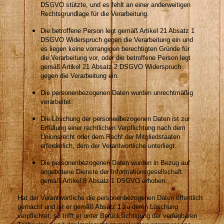
DSGVO stützte, und es fehlt an einer anderweitigen
Rechtsgrundlage für die Verarbeitung.
Die betroffene Person legt gemäß Artikel 21 Absatz 1
DSGVO Widerspruch gegen die Verarbeitung ein und
es liegen keine vorrangigen berechtigten Gründe für
die Verarbeitung vor, oder die betroffene Person legt
gemäß Artikel 21 Absatz 2 DSGVO Widerspruch
gegen die Verarbeitung ein.
Die personenbezogenen Daten wurden unrechtmäßig
verarbeitet.
Die Löschung der personenbezogenen Daten ist zur
Erfüllung einer rechtlichen Verpflichtung nach dem
Unionsrecht oder dem Recht der Mitgliedstaaten
erforderlich, dem der Verantwortliche unterliegt.
Die personenbezogenen Daten wurden in Bezug auf
angebotene Dienste der Informationsgesellschaft
gemäß Artikel 8 Absatz 1 DSGVO erhoben.
Hat der Verantwortliche die personenbezogenen Daten öffentlich
gemacht und ist er gemäß Absatz 1 zu deren Löschung
verpflichtet, so trifft er unter Berücksichtigung der verfügbaren